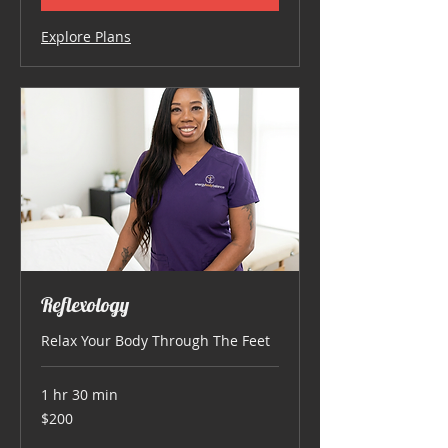
Explore Plans
Reflexology
Relax Your Body Through The Feet
1 hr 30 min
200
$200
US
dollars