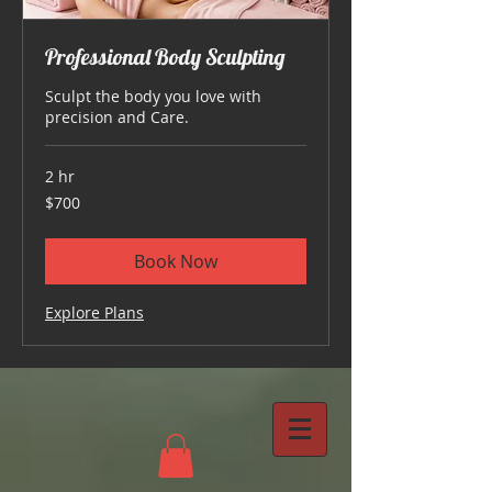
Professional Body Sculpting
Sculpt the body you love with
precision and Care.
2 hr
700
$700
US
dollars
Book Now
Explore Plans