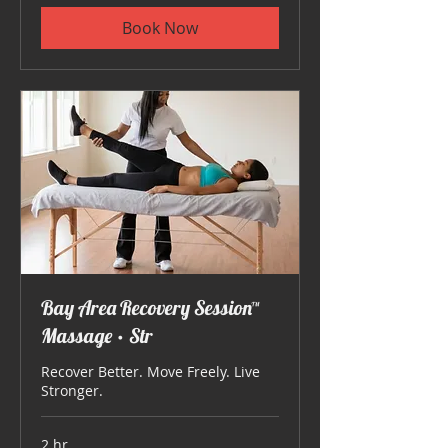
Book Now
Bay Area Recovery Session™
Massage • Str
Recover Better. Move Freely. Live
Stronger.
2 hr