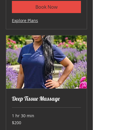
Book Now
Explore Plans
Deep Tissue Massage
1 hr 30 min
200
$200
US
dollars