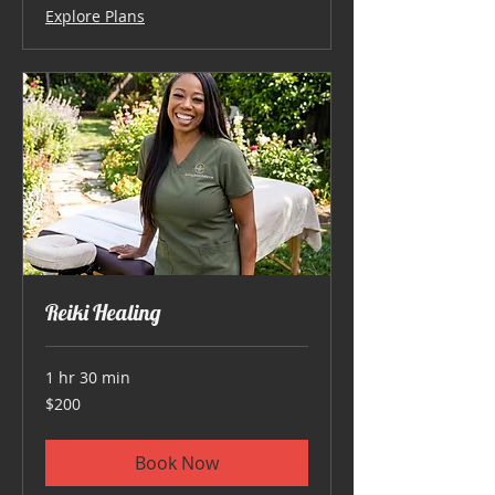
Explore Plans
Reiki Healing
1 hr 30 min
200
$200
US
dollars
Book Now