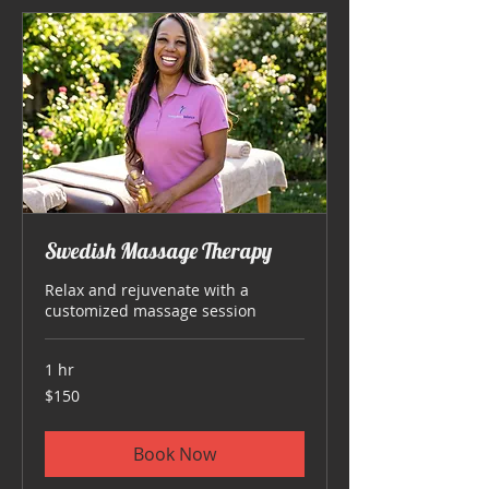
Swedish Massage Therapy
Relax and rejuvenate with a
customized massage session
1 hr
150
$150
US
dollars
Book Now