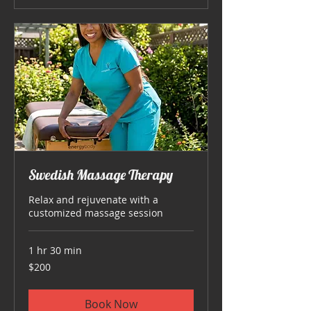
Swedish Massage Therapy
Relax and rejuvenate with a
customized massage session
1 hr 30 min
200
$200
US
dollars
Book Now