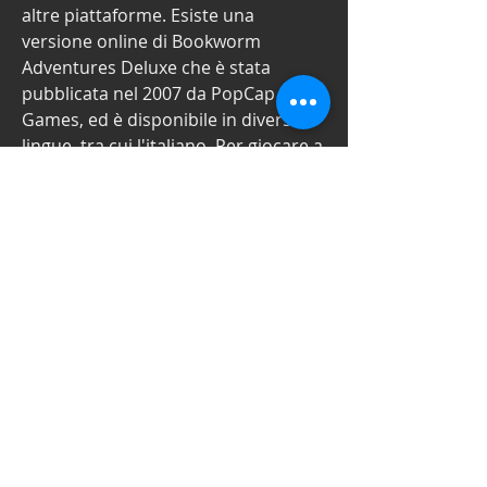
altre piattaforme. Esiste una 
versione online di Bookworm 
Adventures Deluxe che è stata 
pubblicata nel 2007 da PopCap 
Games, ed è disponibile in diverse 
lingue, tra cui l'italiano. Per giocare a 
questa versione online, devi usare 
un emulatore che supporti il 
formato Flash, poiché il gioco è stato 
realizzato con questa tecnologia. Per 
usare questo metodo, devi seguire 
questi passaggi:
        Scarica un emulatore Flash 
per il tuo dispositivo, come 
Flashpoint o Ruffle.