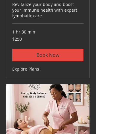
Revitalize your body and boost
your immune health with expert
lymphatic care.
1 hr 30 min
250
$250
US
dollars
Book Now
Explore Plans