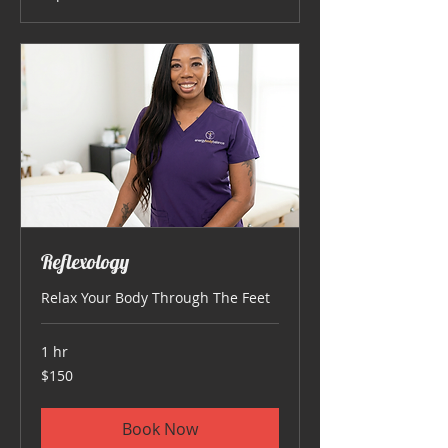
Reflexology
Relax Your Body Through The Feet
1 hr
150
$150
US
dollars
Book Now